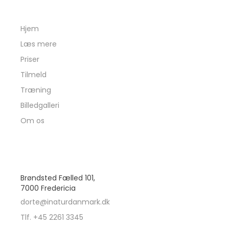
INATURDANMARK
Hjem
Læs mere
Priser
Tilmeld
Træning
Billedgalleri
Om os
PRAKTISK
Brøndsted Fælled 101,
7000 Fredericia
dorte@inaturdanmark.dk
Tlf. +45 2261 3345