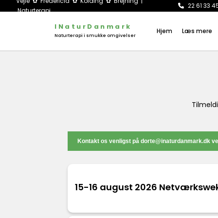
Vejle ✿ Fredericia ✿ Kolding ✿ Brejning |
22 61 33 

Naturterapi
INaturDanmark
Hjem
Læs mere
Naturterapi i smukke omgivelser
Tilmeld
Kontakt os venligst på dorte@inaturdanmark.dk ved
15-16 august 2026 Netværkswe