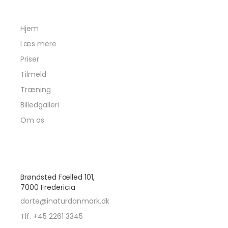
INATURDANMARK
Hjem
Læs mere
Priser
Tilmeld
Træning
Billedgalleri
Om os
PRAKTISK
Brøndsted Fælled 101,
7000 Fredericia
dorte@inaturdanmark.dk
Tlf. +45 2261 3345