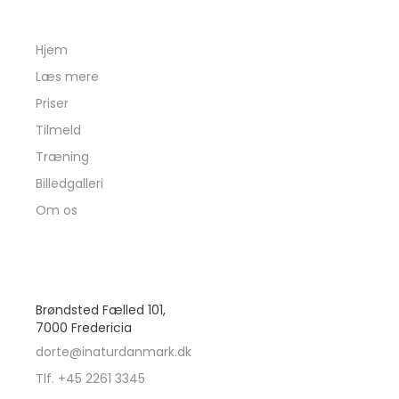
INATURDANMARK
Hjem
Læs mere
Priser
Tilmeld
Træning
Billedgalleri
Om os
PRAKTISK
Brøndsted Fælled 101,
7000 Fredericia
dorte@inaturdanmark.dk
Tlf. +45 2261 3345