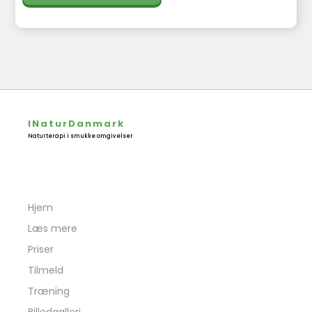
INaturDanmark
Naturterapi i smukke omgivelser
INATURDANMARK
Hjem
Læs mere
Priser
Tilmeld
Træning