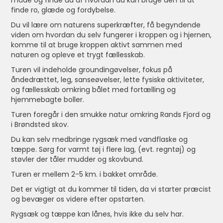
måde og finde ud af hvordan du kan bruge den til at
finde ro, glæde og fordybelse.
Du vil lære om naturens superkræfter, få begyndende
viden om hvordan du selv fungerer i kroppen og i hjernen,
komme til at bruge kroppen aktivt sammen med
naturen og opleve et trygt fællesskab.
Turen vil indeholde groundingøvelser, fokus på
åndedrættet, leg, sanseøvelser, lette fysiske aktiviteter,
og fællesskab omkring bålet med fortælling og
hjemmebagte boller.
Turen foregår i den smukke natur omkring Rands Fjord og
i Brøndsted skov.
Du kan selv medbringe rygsæk med vandflaske og
tæppe. Sørg for varmt tøj i flere lag, (evt. regntøj) og
støvler der tåler mudder og skovbund.
Turen er mellem 2-5 km. i bakket område.
Det er vigtigt at du kommer til tiden, da vi starter præcist
og bevæger os videre efter opstarten.
Rygsæk og tæppe kan lånes, hvis ikke du selv har.